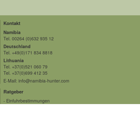
Kontakt
Namibia
Tel. 00264 (0)632 935 12
Deutschland
Tel. +49(0)171 834 8818
Lithuania
Tel. +37(0)521 060 79
Tel. +37(0)699 412 35
E-Mail: info@namibia-hunter.com
Ratgeber
- Einfuhrbestimmungen
- Impfungen
- Auslandversicherungen
- Sprache
- Währung und Geld
- Verschiedenes
- Tropäenversand