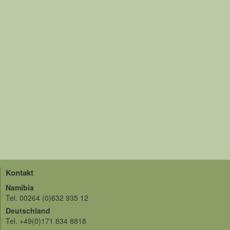
Kontakt
Namibia
Tel. 00264 (0)632 935 12
Deutschland
Tel. +49(0)171 834 8818