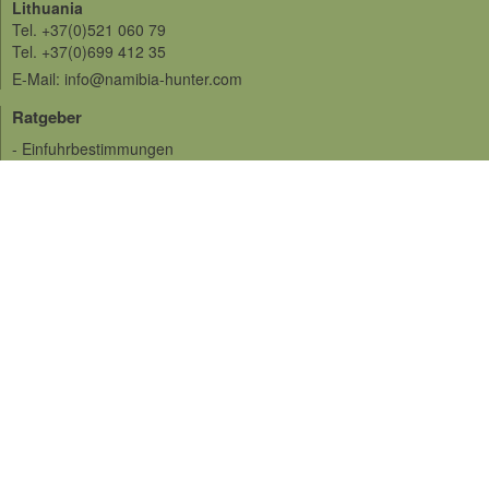
Lithuania
Tel. +37(0)521 060 79
Tel. +37(0)699 412 35
E-Mail: info@namibia-hunter.com
Ratgeber
- Einfuhrbestimmungen
- Impfungen
- Auslandversicherungen
- Sprache
- Währung und Geld
- Verschiedenes
- Tropäenversand
- Jagdbedingungen
- Jagdrevier
DIENSTLEISTUNGEN
- Bogenjagdt
- Büchsenjagd
- Unterkunft
- Angeltouren
- Foto Safari