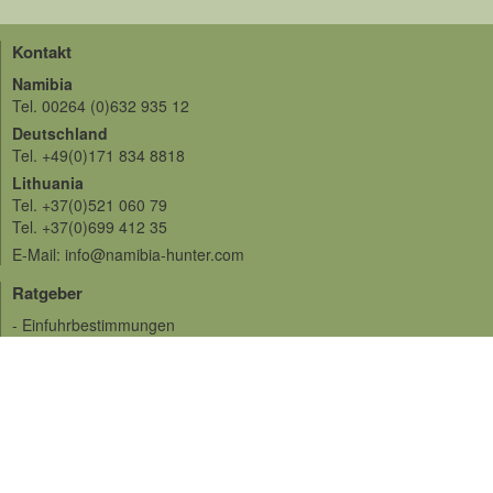
Kontakt
Namibia
Tel. 00264 (0)632 935 12
Deutschland
Tel. +49(0)171 834 8818
Lithuania
Tel. +37(0)521 060 79
Tel. +37(0)699 412 35
E-Mail: info@namibia-hunter.com
Ratgeber
- Einfuhrbestimmungen
- Impfungen
- Auslandversicherungen
- Sprache
- Währung und Geld
- Verschiedenes
- Tropäenversand
- Jagdbedingungen